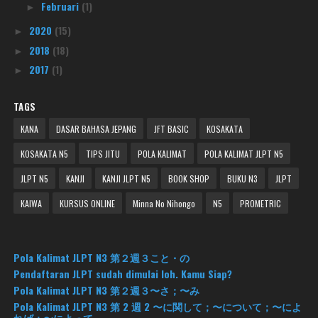
Februari
(1)
►
2020
(15)
►
2018
(18)
►
2017
(1)
►
TAGS
KANA
DASAR BAHASA JEPANG
JFT BASIC
KOSAKATA
KOSAKATA N5
TIPS JITU
POLA KALIMAT
POLA KALIMAT JLPT N5
JLPT N5
KANJI
KANJI JLPT N5
BOOK SHOP
BUKU N3
JLPT
KAIWA
KURSUS ONLINE
Minna No Nihongo
N5
PROMETRIC
Pola Kalimat JLPT N3 第２週３こと・の
Pendaftaran JLPT sudah dimulai loh. Kamu Siap?
Pola Kalimat JLPT N3 第２週３〜さ；〜み
Pola Kalimat JLPT N3 第 2 週 2 〜に関して；〜について；〜によ
れば；〜によって