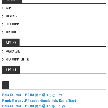
KANA
KOSAKATA
POLA KALIMAT
TIPS JITU
JLPT N5
KOSAKATA N5
POLA KALIMAT JLPT N5
JLPT N4
Pola Kalimat JLPT N3 第２週３こと・の
Pendaftaran JLPT sudah dimulai loh. Kamu Siap?
Pola Kalimat JLPT N3 第２週３〜さ；〜み