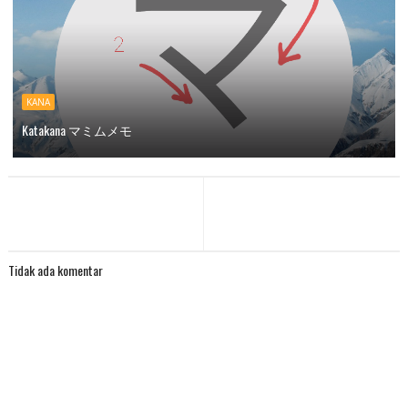
KANA
Katakana マミムメモ
Tidak ada komentar