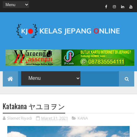
Katakana ヤユヨヲン
Slamet Riyadi
Maret 31, 2021
KANA