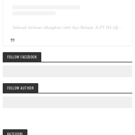
Sebuah kiriman dibagikan oleh Ayo Belajar JLPT N3 (@ayobelajar_jlptn3)
FOLLOW FACEBOOK
FOLLOW AUTHOR
KATEGORI