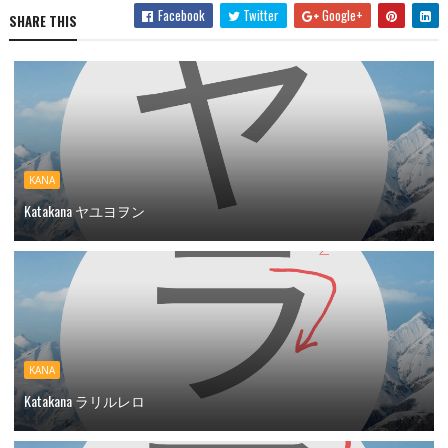
Facebook
Twitter
Google+
SHARE THIS
KANA
Katakana ヤユヨヲン
KANA
Katakana ラリルレロ