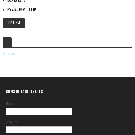
KOSAKATA N5
POLA KALIMAT JLPT N5
JLPT N4
Memuat...
KONSULTASI GRATIS
Nama
Email
*