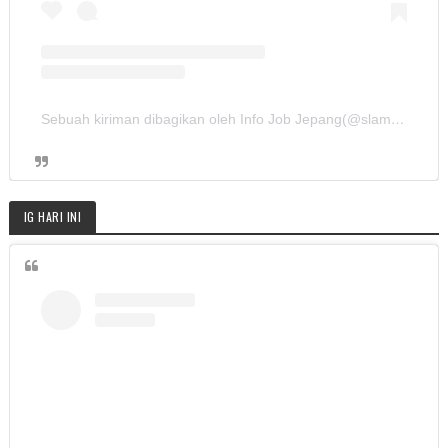
Sebuah kiriman dibagikan oleh Info Job Jepang(@slamet.sushibomber)
IG HARI INI