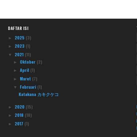
DAFTAR ISI
2025
(3)
►
2023
(1)
►
2021
(11)
▼
Oktober
(2)
►
April
(1)
►
Maret
(7)
►
Februari
(1)
▼
Katakana カキクケコ
2020
(15)
►
2018
(18)
►
2017
(1)
►