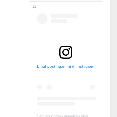
Lihat postingan ini di Instagram
Sebuah kiriman dibagikan oleh Ayo Belajar JLPT N3 (@ayobelajar_jlptn3)