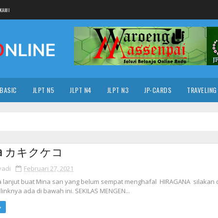
KAMI
 BASIC
JLPT N5
JLPT N4
JLPT N3
JP-CARDS
TRAVELING
ana カキクケコ
yadi
Februari 27, 2021
lanjut buat Mina san yang belum sempat menghafal HIRAGANA silakan d
 linknya ada di bawah ini. SEKILAS MENGEN...