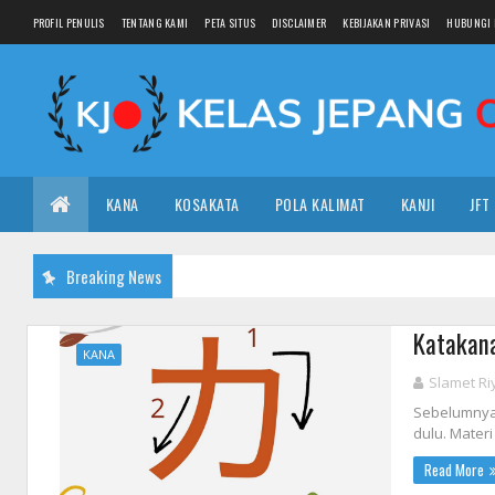
PROFIL PENULIS
TENTANG KAMI
PETA SITUS
DISCLAIMER
KEBIJAKAN PRIVASI
HUBUNGI 
KANA
KOSAKATA
POLA KALIMAT
KANJI
JFT
Breaking News
Katak
KANA
Slamet Ri
Sebelumnya 
dulu. Materi
Read More