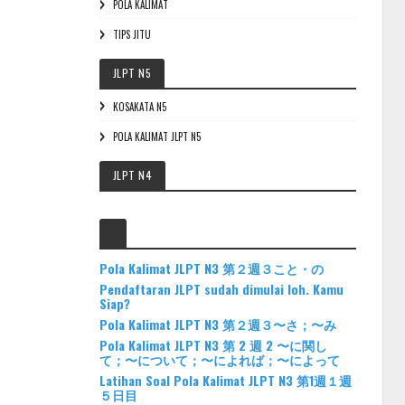
POLA KALIMAT
TIPS JITU
JLPT N5
KOSAKATA N5
POLA KALIMAT JLPT N5
JLPT N4
Pola Kalimat JLPT N3 第２週３こと・の
Pendaftaran JLPT sudah dimulai loh. Kamu
Siap?
Pola Kalimat JLPT N3 第２週３〜さ；〜み
Pola Kalimat JLPT N3 第 2 週 2 〜に関し
て；〜について；〜によれば；〜によって
Latihan Soal Pola Kalimat JLPT N3 第1週１週
５日目