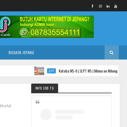
BUDAYA JEPANG
Kotoba N5-6 | JLPT N5 | Minna no Nihongo Bab 6
JLPT
INFO JOB TG
ihafal