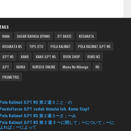
TAGS
KANA
DASAR BAHASA JEPANG
JFT BASIC
KOSAKATA
KOSAKATA N5
TIPS JITU
POLA KALIMAT
POLA KALIMAT JLPT N5
JLPT N5
KANJI
KANJI JLPT N5
BOOK SHOP
BUKU N3
JLPT
KAIWA
KURSUS ONLINE
Minna No Nihongo
N5
PROMETRIC
Pola Kalimat JLPT N3 第２週３こと・の
Pendaftaran JLPT sudah dimulai loh. Kamu Siap?
Pola Kalimat JLPT N3 第２週３〜さ；〜み
Pola Kalimat JLPT N3 第 2 週 2 〜に関して；〜について；〜に
よれば；〜によって