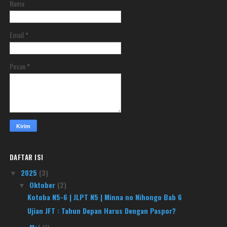
Nama
Email
*
Pesan
*
DAFTAR ISI
2025
(3)
▼
Oktober
(2)
▼
Kotoba N5-6 | JLPT N5 | Minna no Nihongo Bab 6
Ujian JFT : Tahun Depan Harus Dengan Paspor?