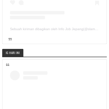
Sebuah kiriman dibagikan oleh Info Job Jepang(@slamet.sushibomber)
IG HARI INI