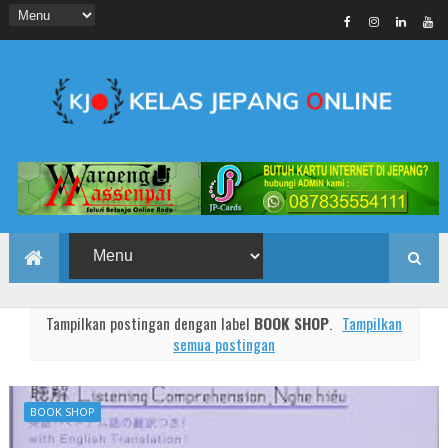
Tampilkan postingan dengan label
BOOK SHOP
.
Tampilkan
semua postingan
BOOK SHOP