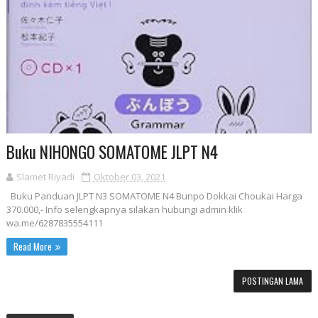
Buku NIHONGO SOMATOME JLPT N4
Slamet Riyadi
Oktober 03, 2021
Buku Panduan JLPT N3 SOMATOME N4 Bunpo Dokkai Choukai Harga
370.000,- Info selengkapnya silakan hubungi admin klik
wa.me/6287835554111
Read More
POSTINGAN LAMA