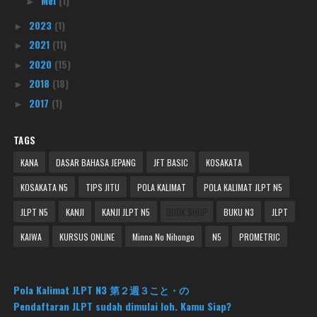
Mei
(1)
►
2023
(1)
►
2021
(11)
►
2020
(15)
►
2018
(18)
►
2017
(1)
►
TAGS
KANA
DASAR BAHASA JEPANG
JFT BASIC
KOSAKATA
KOSAKATA N5
TIPS JITU
POLA KALIMAT
POLA KALIMAT JLPT N5
JLPT N5
KANJI
KANJI JLPT N5
BOOK SHOP
BUKU N3
JLPT
KAIWA
KURSUS ONLINE
Minna No Nihongo
N5
PROMETRIC
Pola Kalimat JLPT N3 第２週３こと・の
Pendaftaran JLPT sudah dimulai loh. Kamu Siap?