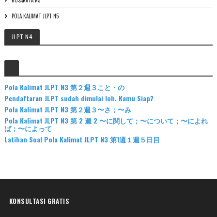
KOSAKATA N5
POLA KALIMAT JLPT N5
JLPT N4
Pola Kalimat JLPT N3 第２週３こと・の
Pendaftaran JLPT sudah dimulai loh. Kamu Siap?
Pola Kalimat JLPT N3 第２週３〜さ；〜み
Pola Kalimat JLPT N3 第 2 週 2 〜に関して；〜について；〜によれ
ば；〜によって
Latihan Soal Pola Kalimat JLPT N3 第1週１週５日目
KONSULTASI GRATIS