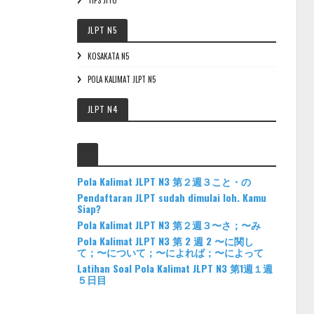
JLPT N5
KOSAKATA N5
POLA KALIMAT JLPT N5
JLPT N4
Pola Kalimat JLPT N3 第２週３こと・の
Pendaftaran JLPT sudah dimulai loh. Kamu
Siap?
Pola Kalimat JLPT N3 第２週３〜さ；〜み
Pola Kalimat JLPT N3 第 2 週 2 〜に関し
て；〜について；〜によれば；〜によって
Latihan Soal Pola Kalimat JLPT N3 第1週１週
５日目