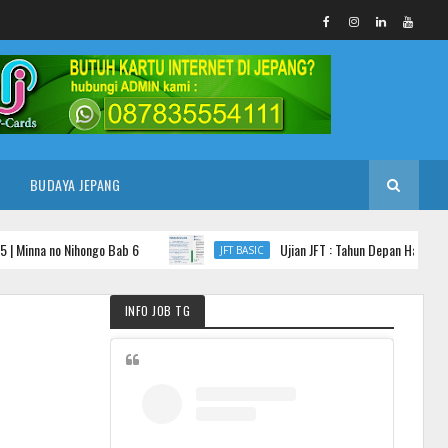
BUDAYA JEPANG
inna no Nihongo Bab 6
Ujian JFT : Tahun Depan Harus Denga
JFT BASIC
INFO JOB TG