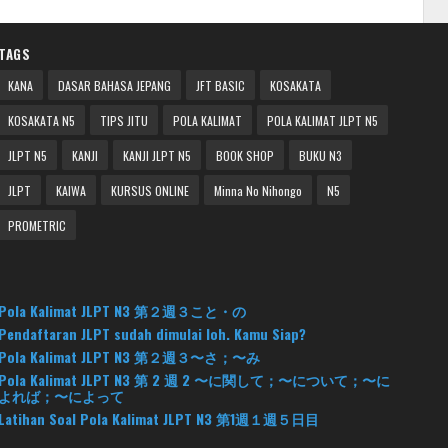
TAGS
KANA
DASAR BAHASA JEPANG
JFT BASIC
KOSAKATA
KOSAKATA N5
TIPS JITU
POLA KALIMAT
POLA KALIMAT JLPT N5
JLPT N5
KANJI
KANJI JLPT N5
BOOK SHOP
BUKU N3
JLPT
KAIWA
KURSUS ONLINE
Minna No Nihongo
N5
PROMETRIC
Pola Kalimat JLPT N3 第２週３こと・の
Pendaftaran JLPT sudah dimulai loh. Kamu Siap?
Pola Kalimat JLPT N3 第２週３〜さ；〜み
Pola Kalimat JLPT N3 第 2 週 2 〜に関して；〜について；〜に
よれば；〜によって
Latihan Soal Pola Kalimat JLPT N3 第1週１週５日目