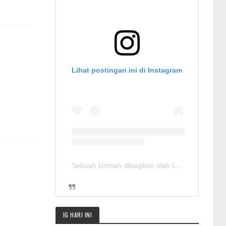
Lihat postingan ini di Instagram
Sebuah kiriman dibagikan oleh Info Job Jepang(@slamet.sushibomber)
IG HARI INI