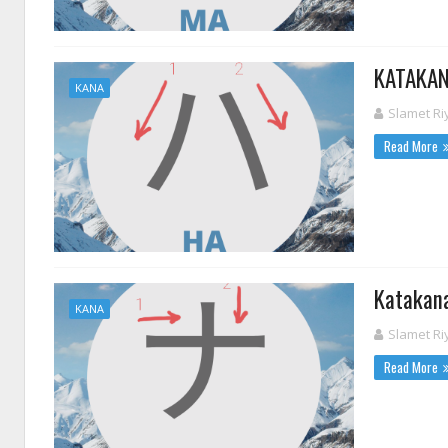
KATA
KANA
Slamet Ri
Read More
Katak
KANA
Slamet Ri
Read More