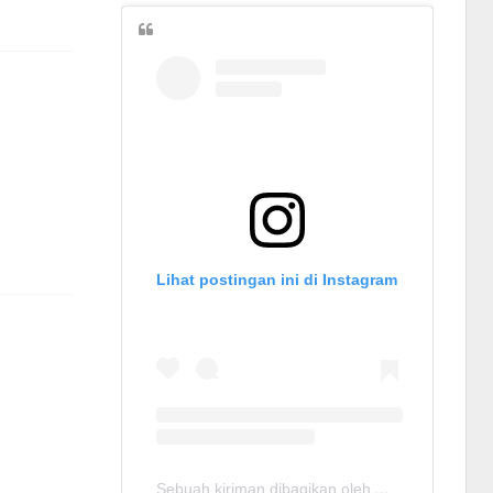
Lihat postingan ini di Instagram
Sebuah kiriman dibagikan oleh Ayo Belajar JLPT N3 (@ayobelajar_jlptn3)