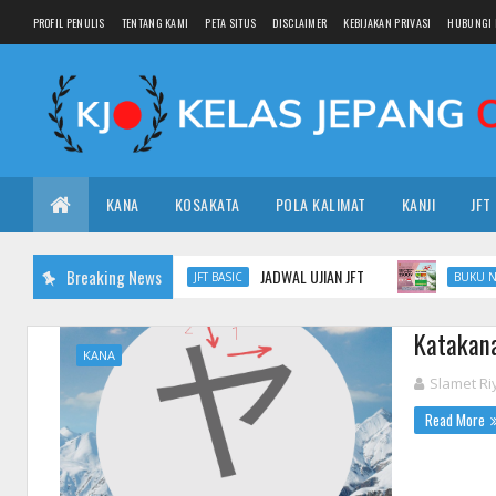
PROFIL PENULIS
TENTANG KAMI
PETA SITUS
DISCLAIMER
KEBIJAKAN PRIVASI
HUBUNGI 
KANA
KOSAKATA
POLA KALIMAT
KANJI
JFT
Breaking News
JADWAL UJIAN JFT
S
JFT BASIC
BUKU N3
Katak
KANA
Slamet Ri
Read More