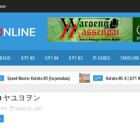
KAMI
 BASIC
JLPT N5
JLPT N4
JLPT N3
JP-CARDS
TRAVELING
peed Master Kotoba N3 (terjemahan)
Kotoba N5-6 | JLPT N5 | M
JLPT
ana ヤユヨヲン
yadi
Maret 31, 2021