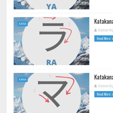
Katak
KANA
Slamet Ri
Read More
Katak
KANA
Slamet Ri
Read More