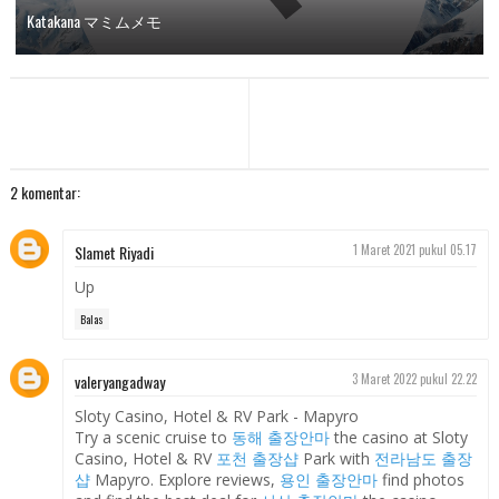
Katakana マミムメモ
2 komentar:
Slamet Riyadi
1 Maret 2021 pukul 05.17
Up
Balas
valeryangadway
3 Maret 2022 pukul 22.22
Sloty Casino, Hotel & RV Park - Mapyro
Try a scenic cruise to
동해 출장안마
the casino at Sloty
Casino, Hotel & RV
포천 출장샵
Park with
전라남도 출장
샵
Mapyro. Explore reviews,
용인 출장안마
find photos