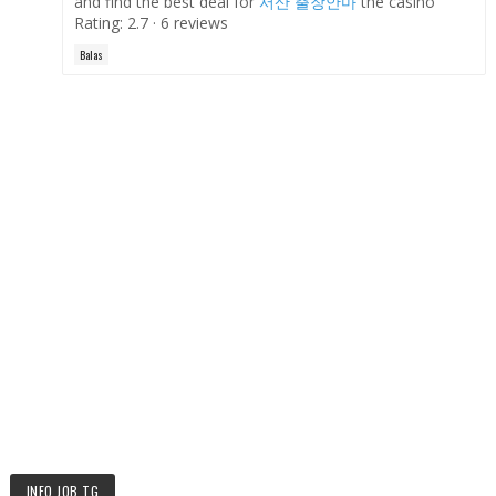
and find the best deal for
서산 출장안마
the casino
Rating: 2.7 · ‎6 reviews
Balas
INFO JOB TG