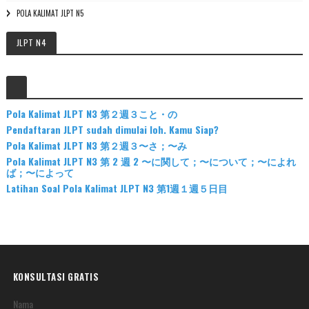
POLA KALIMAT JLPT N5
JLPT N4
Pola Kalimat JLPT N3 第２週３こと・の
Pendaftaran JLPT sudah dimulai loh. Kamu Siap?
Pola Kalimat JLPT N3 第２週３〜さ；〜み
Pola Kalimat JLPT N3 第 2 週 2 〜に関して；〜について；〜によれ
ば；〜によって
Latihan Soal Pola Kalimat JLPT N3 第1週１週５日目
KONSULTASI GRATIS
Nama