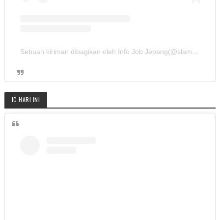
Sebuah kiriman dibagikan oleh Info Job Jepang(@slamet.sushibomber)
IG HARI INI