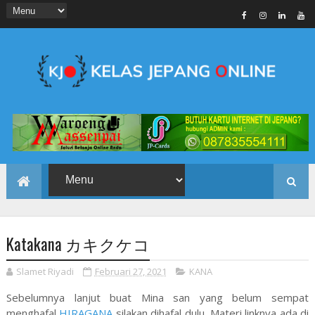
Katakana カキクケコ
Slamet Riyadi
Februari 27, 2021
KANA
Sebelumnya lanjut buat Mina san yang belum sempat
menghafal
HIRAGANA
silakan dihafal dulu. Materi linknya ada di