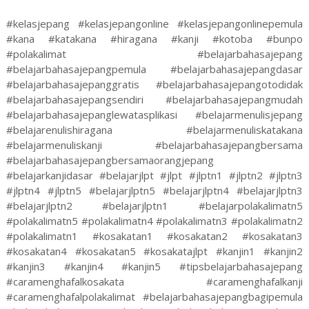
#kelasjepang #kelasjepangonline #kelasjepangonlinepemula
#kana #katakana #hiragana #kanji #kotoba #bunpo
#polakalimat #belajarbahasajepang
#belajarbahasajepangpemula #belajarbahasajepangdasar
#belajarbahasajepanggratis #belajarbahasajepangotodidak
#belajarbahasajepangsendiri #belajarbahasajepangmudah
#belajarbahasajepanglewatasplikasi #belajarmenulisjepang
#belajarenulishiragana #belajarmenuliskatakana
#belajarmenuliskanji #belajarbahasajepangbersama
#belajarbahasajepangbersamaorangjepang
#belajarkanjidasar #belajarjlpt #jlpt #jlptn1 #jlptn2 #jlptn3
#jlptn4 #jlptn5 #belajarjlptn5 #belajarjlptn4 #belajarjlptn3
#belajarjlptn2 #belajarjlptn1 #belajarpolakalimatn5
#polakalimatn5 #polakalimatn4 #polakalimatn3 #polakalimatn2
#polakalimatn1 #kosakatan1 #kosakatan2 #kosakatan3
#kosakatan4 #kosakatan5 #kosakatajlpt #kanjin1 #kanjin2
#kanjin3 #kanjin4 #kanjin5 #tipsbelajarbahasajepang
#caramenghafalkosakata #caramenghafalkanji
#caramenghafalpolakalimat #belajarbahasajepangbagipemula