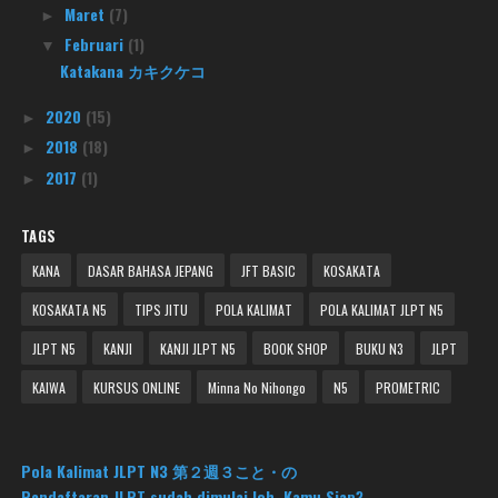
Maret
(7)
►
Februari
(1)
▼
Katakana カキクケコ
2020
(15)
►
2018
(18)
►
2017
(1)
►
TAGS
KANA
DASAR BAHASA JEPANG
JFT BASIC
KOSAKATA
KOSAKATA N5
TIPS JITU
POLA KALIMAT
POLA KALIMAT JLPT N5
JLPT N5
KANJI
KANJI JLPT N5
BOOK SHOP
BUKU N3
JLPT
KAIWA
KURSUS ONLINE
Minna No Nihongo
N5
PROMETRIC
Pola Kalimat JLPT N3 第２週３こと・の
Pendaftaran JLPT sudah dimulai loh. Kamu Siap?