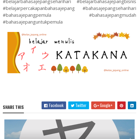
#belajarbahasajepangseharihari #belajarbahasajepangbisnis
#belajarpercakapanbahasajepang #bahasajepangseharihari
#bahasajepangpemula #bahasajepangmudah
#bahasajepanguntukpemula
Facebook
Twitter
Google+
SHARE THIS