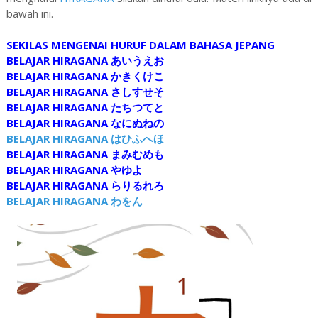
bawah ini.
SEKILAS MENGENAI HURUF DALAM BAHASA JEPANG
BELAJAR HIRAGANA あいうえお
BELAJAR HIRAGANA かきくけこ
BELAJAR HIRAGANA さしすせそ
BELAJAR HIRAGANA たちつてと
BELAJAR HIRAGANA なにぬねの
BELAJAR HIRAGANA はひふへほ
BELAJAR HIRAGANA まみむめも
BELAJAR HIRAGANA やゆよ
BELAJAR HIRAGANA らりるれろ
BELAJAR HIRAGANA わをん