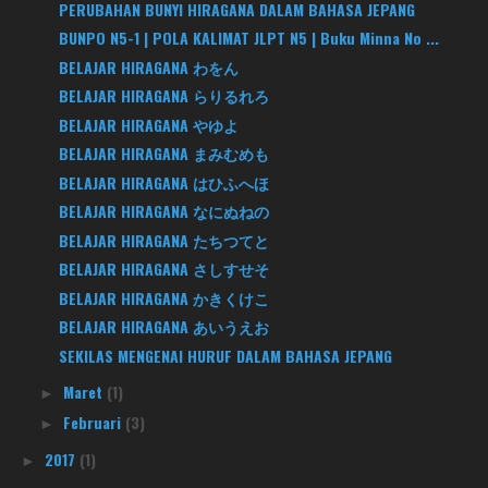
PERUBAHAN BUNYI HIRAGANA DALAM BAHASA JEPANG
BUNPO N5-1 | POLA KALIMAT JLPT N5 | Buku Minna No ...
BELAJAR HIRAGANA わをん
BELAJAR HIRAGANA らりるれろ
BELAJAR HIRAGANA やゆよ
BELAJAR HIRAGANA まみむめも
BELAJAR HIRAGANA はひふへほ
BELAJAR HIRAGANA なにぬねの
BELAJAR HIRAGANA たちつてと
BELAJAR HIRAGANA さしすせそ
BELAJAR HIRAGANA かきくけこ
BELAJAR HIRAGANA あいうえお
SEKILAS MENGENAI HURUF DALAM BAHASA JEPANG
Maret
(1)
►
Februari
(3)
►
2017
(1)
►