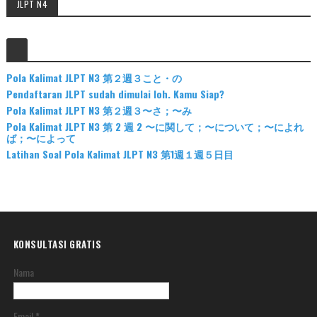
JLPT N4
Pola Kalimat JLPT N3 第２週３こと・の
Pendaftaran JLPT sudah dimulai loh. Kamu Siap?
Pola Kalimat JLPT N3 第２週３〜さ；〜み
Pola Kalimat JLPT N3 第 2 週 2 〜に関して；〜について；〜によれ
ば；〜によって
Latihan Soal Pola Kalimat JLPT N3 第1週１週５日目
KONSULTASI GRATIS
Nama
Email
*