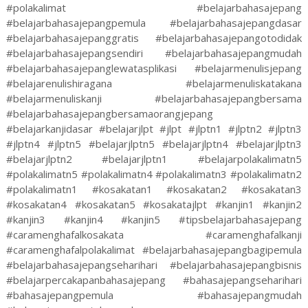
#polakalimat #belajarbahasajepang
#belajarbahasajepangpemula #belajarbahasajepangdasar
#belajarbahasajepanggratis #belajarbahasajepangotodidak
#belajarbahasajepangsendiri #belajarbahasajepangmudah
#belajarbahasajepanglewatasplikasi #belajarmenulisjepang
#belajarenulishiragana #belajarmenuliskatakana
#belajarmenuliskanji #belajarbahasajepangbersama
#belajarbahasajepangbersamaorangjepang
#belajarkanjidasar #belajarjlpt #jlpt #jlptn1 #jlptn2 #jlptn3
#jlptn4 #jlptn5 #belajarjlptn5 #belajarjlptn4 #belajarjlptn3
#belajarjlptn2 #belajarjlptn1 #belajarpolakalimatn5
#polakalimatn5 #polakalimatn4 #polakalimatn3 #polakalimatn2
#polakalimatn1 #kosakatan1 #kosakatan2 #kosakatan3
#kosakatan4 #kosakatan5 #kosakatajlpt #kanjin1 #kanjin2
#kanjin3 #kanjin4 #kanjin5 #tipsbelajarbahasajepang
#caramenghafalkosakata #caramenghafalkanji
#caramenghafalpolakalimat #belajarbahasajepangbagipemula
#belajarbahasajepangseharihari #belajarbahasajepangbisnis
#belajarpercakapanbahasajepang #bahasajepangseharihari
#bahasajepangpemula #bahasajepangmudah