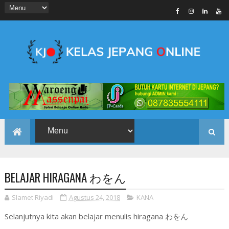
BELAJAR HIRAGANA わをん
Slamet Riyadi
Agustus 24, 2018
KANA
Selanjutnya kita akan belajar menulis hiragana わをん