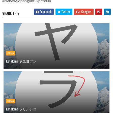
#bahasajepanguntukpemula
Facebook
Twitter
Google+
SHARE THIS
KANA
Katakana ヤユヨヲン
KANA
Katakana ラリルレロ