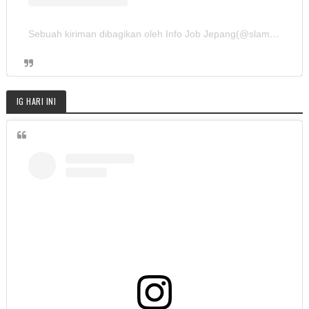
Sebuah kiriman dibagikan oleh Info Job Jepang(@slamet.sushibomber)
IG HARI INI