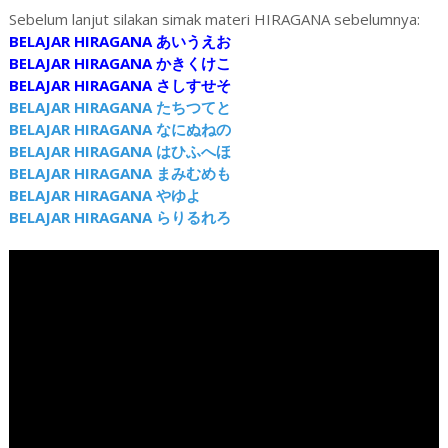
Sebelum lanjut silakan simak materi HIRAGANA sebelumnya:
BELAJAR HIRAGANA あいうえお
BELAJAR HIRAGANA かきくけこ
BELAJAR HIRAGANA さしすせそ
BELAJAR HIRAGANA たちつてと
BELAJAR HIRAGANA なにぬねの
BELAJAR HIRAGANA はひふへほ
BELAJAR HIRAGANA まみむめも
BELAJAR HIRAGANA やゆよ
BELAJAR HIRAGANA らりるれろ