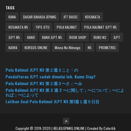
TAGS
KANA
DASAR BAHASA JEPANG
JFT BASIC
KOSAKATA
KOSAKATA N5
TIPS JITU
POLA KALIMAT
POLA KALIMAT JLPT N5
JLPT N5
KANJI
KANJI JLPT N5
BOOK SHOP
BUKU N3
JLPT
KAIWA
KURSUS ONLINE
Minna No Nihongo
N5
PROMETRIC
Pola Kalimat JLPT N3 第２週３こと・の
Pendaftaran JLPT sudah dimulai loh. Kamu Siap?
Pola Kalimat JLPT N3 第２週３〜さ；〜み
Pola Kalimat JLPT N3 第 2 週 2 〜に関して；〜について；〜によ
れば；〜によって
Latihan Soal Pola Kalimat JLPT N3 第1週１週５日目
Copyright © 2019-2020
| KELASJEPANG.ONLINE
| Created By
Colorlib