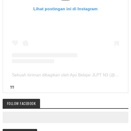
Lihat postingan ini di Instagram
Sebuah kiriman dibagikan oleh Ayo Belajar JLPT N3 (@ayobelajar_jlptn3)
FOLLOW FACEBOOK