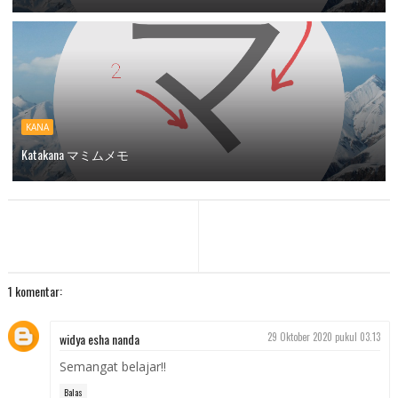
KANA
Katakana マミムメモ
1 komentar:
widya esha nanda
29 Oktober 2020 pukul 03.13
Semangat belajar!!
Balas